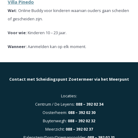
Villa Pinedo
Wat:
Online Buddy voor kinderen waarvan ouders gaan scheiden
of gescheiden zijn.
Voor wie:
Kinderen 10 – 23 jaar.
Wanneer:
Aanmelden kan op elk moment.
Contact met Scheidingspunt Zoetermeer via het Meerpunt
Locaties:
Centrum / De Leyens:
088 – 392 02 34
Oosterheem:
088 – 392 02 30
Buytenwegh:
088 – 392 02 32
Meerzicht:
088 – 392 02 37
Palenstein/Dorp/Driemanspolder:
088 – 392 02 31